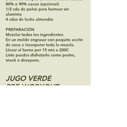
80% o 90% cacao (opcional)
1/2 cda de polvo para hornear sin
aluminio
4 cdas de leche almendra
PREPARACIÓN
Mezclar todos los ingredientes
En un molde engrasar con poquito aceite
de coco e incorporar toda la mezcla.
Llevar al horno por 15 min a 200C
Listo puedes disfrutarlo como postre,
snack o desayuno.
JUGO VERDE
PRE-WORKOUT
Ingredientes
1 scoop Protein Life sabor Natural
130 g de piña, pelada y cortada en
trozos
100 g de manzana verde
20 g de espinaca baby fresca