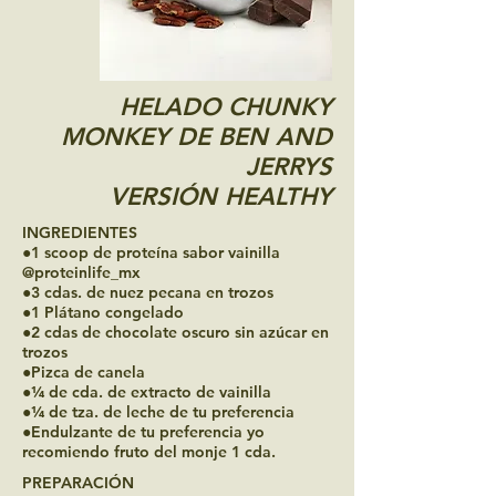
HELADO CHUNKY
MONKEY DE BEN AND
JERRYS
VERSIÓN HEALTHY
INGREDIENTES
●1 scoop de proteína sabor vainilla
@proteinlife_mx
●3 cdas. de nuez pecana en trozos
●1 Plátano congelado
●2 cdas de chocolate oscuro sin azúcar en
trozos
●Pizca de canela
●¼ de cda. de extracto de vainilla
●¼ de tza. de leche de tu preferencia
●Endulzante de tu preferencia yo
recomiendo fruto del monje 1 cda.
​PREPARACIÓN