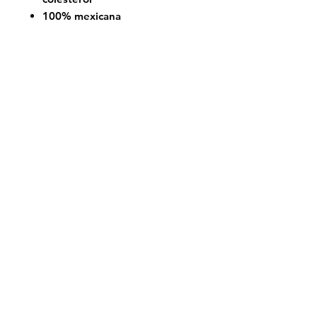
100% mexicana
Comprar
Instagram
Contacto
© 2020 Protein Life. Todos Los Derechos
Reservados.