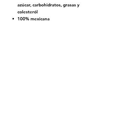
azúcar, carbohidratos, grasas y
colesteról
100% mexicana
Comprar
Instagram
Contacto
© 2020 Protein Life. Todos Los Derechos
Reservados.